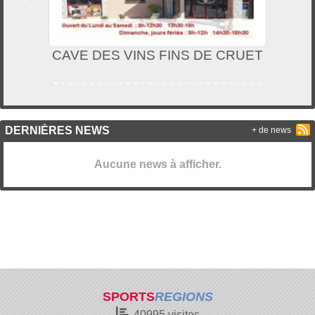
Précedent
Suiv
CAVE DES VINS FINS DE CRUET
DERNIÈRES NEWS
+ de news
Aucune news à afficher.
SPORTS
REGIONS
40995
visites