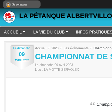
Panneau de gestion des cookies
Se connecter
LA PÉTANQUE ALBERTVILLO
ACCUEIL
LA VIE DU CLUB
INFOS PRATIQUE
Accueil
2023
Les évènements
Championna
Le
dimanche
09
CHAMPIONNAT DE 
AVRIL
2023
Le
dimanche
09
avril
2023
Lieu :
LA MOTTE SERVOLEX
Champ