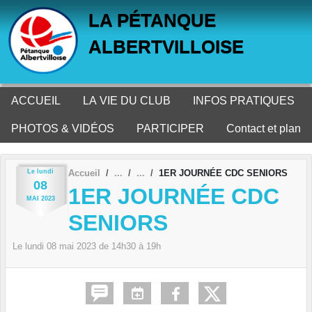
Panneau de gestion des cookies
LA PÉTANQUE
ALBERTVILLOISE
ACCUEIL
LA VIE DU CLUB
INFOS PRATIQUES
PHOTOS & VIDÉOS
PARTICIPER
Contact et plan
Le
lundi
Accueil
1ER JOURNÉE CDC SENIORS
08
1ER JOURNÉE CDC
MAI
2023
SENIORS
Le
lundi
08
mai
2023
de 14h30 à 19h