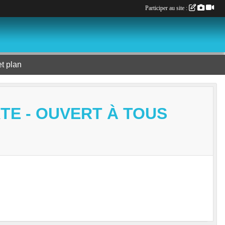
Participer au site :
et plan
TE - OUVERT À TOUS