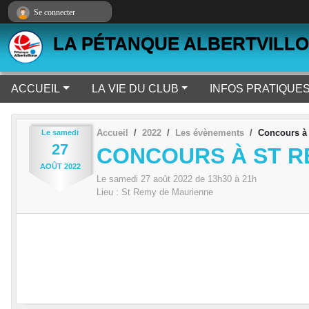
Panneau de gestion des cookies
Se connecter
LA PÉTANQUE ALBERTVILLO
ACCUEIL
LA VIE DU CLUB
INFOS PRATIQUE
Accueil
2022
Les évènements
Concours à 
Le
samedi
27
CONCOURS À ST RE
AOÛT
2022
Le
samedi
27
août
2022
de 13h30 à 21h
Lieu :
St Remy de Maurienne