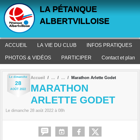
Panneau de gestion des cookies
LA PÉTANQUE
ALBERTVILLOISE
ACCUEIL
LA VIE DU CLUB
INFOS PRATIQUES
PHOTOS & VIDÉOS
PARTICIPER
Contact et plan
Le
dimanche
Accueil
Marathon Arlette Godet
28
MARATHON
AOÛT
2022
ARLETTE GODET
Le
dimanche
28
août
2022
à 08h