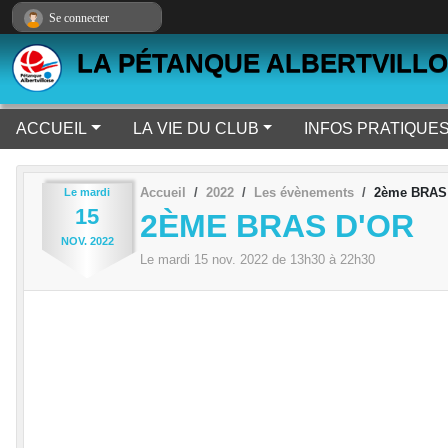
Panneau de gestion des cookies
Se connecter
LA PÉTANQUE ALBERTVILLO
ACCUEIL
LA VIE DU CLUB
INFOS PRATIQUE
Accueil
2022
Les évènements
2ème BRAS
Le
mardi
15
2ÈME BRAS D'OR
NOV.
2022
Le
mardi
15
nov.
2022
de 13h30 à 22h30