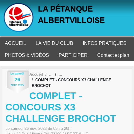
Panneau de gestion des cookies
LA PÉTANQUE
ALBERTVILLOISE
ACCUEIL
LA VIE DU CLUB
INFOS PRATIQUES
PHOTOS & VIDÉOS
PARTICIPER
Contact et plan
Le
samedi
Accueil
26
COMPLET - CONCOURS X3 CHALLENGE
BROCHOT
NOV.
2022
COMPLET -
CONCOURS X3
CHALLENGE BROCHOT
Le
samedi
26
nov.
2022
de 09h à 20h