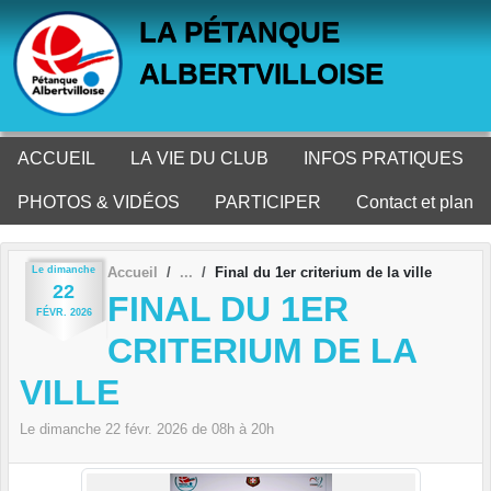
Panneau de gestion des cookies
LA PÉTANQUE
ALBERTVILLOISE
ACCUEIL
LA VIE DU CLUB
INFOS PRATIQUES
PHOTOS & VIDÉOS
PARTICIPER
Contact et plan
Le
dimanche
Accueil
Final du 1er criterium de la ville
22
FINAL DU 1ER
FÉVR.
2026
CRITERIUM DE LA
VILLE
Le
dimanche
22
févr.
2026
de 08h à 20h