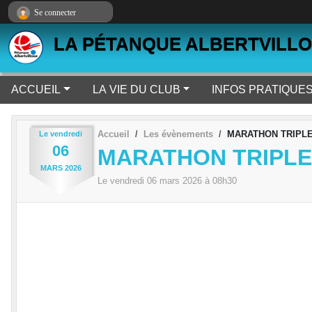
Panneau de gestion des cookies
Se connecter
LA PÉTANQUE ALBERTVILLO
ACCUEIL
LA VIE DU CLUB
INFOS PRATIQUE
Accueil
Les évènements
MARATHON TRIPLE
Le
vendredi
06
MARATHON TRIPLET
MARS
2026
Le
vendredi
06
mars
2026
à 08h30