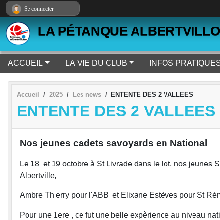
Panneau de gestion des cookies
Se connecter
LA PÉTANQUE ALBERTVILLO
ACCUEIL
LA VIE DU CLUB
INFOS PRATIQUE
Accueil
2025
Les news
ENTENTE DES 2 VALLEES
ENTENTE DES 2 VALLEES
Nos jeunes cadets savoyards en National
Le 18 et 19 octobre à St Livrade dans le lot, nos jeune
Albertville,
Ambre Thierry pour l'ABB et Elixane Estèves pour St Rém
Pour une 1ere , ce fut une belle expèrience au niveau nati