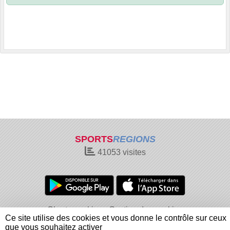
SPORTS
REGIONS
41053
visites
Charte cookies
Gestion des cookies
Ce site utilise des cookies et vous donne le contrôle sur ceux
Informations légales
Signaler un contenu inapproprié
que vous souhaitez activer